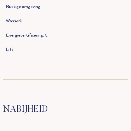
Rustige omgeving
Wasserij
Energiecertificering: C
Lift
NABIJHEID