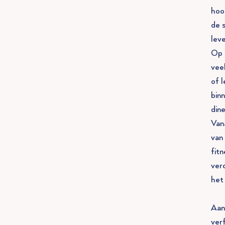
hoo
de 
leve
Op 
vee
of 
bin
din
Van
van
fit
ver
het 
Aan
ver