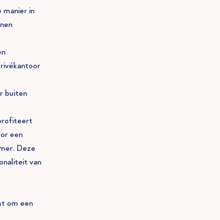
 manier in
nnen
en
privékantoor
r buiten
profiteert
oor een
amer. Deze
naliteit van
ht om een