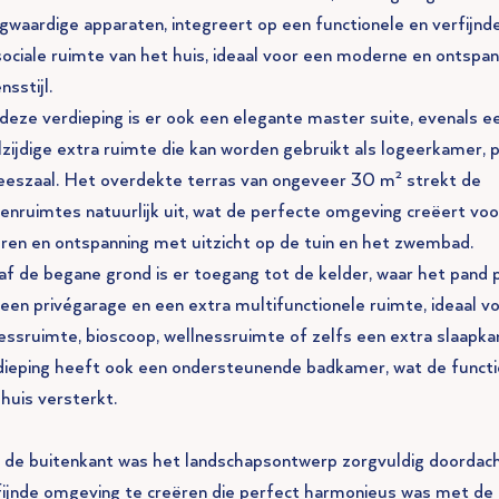
gwaardige apparaten, integreert op een functionele en verfijnde
sociale ruimte van het huis, ideaal voor een moderne en ontspa
nsstijl.
deze verdieping is er ook een elegante master suite, evenals e
lzijdige extra ruimte die kan worden gebruikt als logeerkamer, 
leeszaal. Het overdekte terras van ongeveer 30 m² strekt de
nenruimtes natuurlijk uit, wat de perfecte omgeving creëert voo
eren en ontspanning met uitzicht op de tuin en het zwembad.
af de begane grond is er toegang tot de kelder, waar het pand 
 een privégarage en een extra multifunctionele ruimte, ideaal v
nessruimte, bioscoop, wellnessruimte of zelfs een extra slaapk
dieping heeft ook een ondersteunende badkamer, wat de functio
huis versterkt.
 de buitenkant was het landschapsontwerp zorgvuldig doordac
fijnde omgeving te creëren die perfect harmonieus was met de