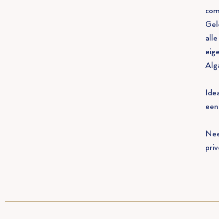
com
Gel
all
eig
Alg
Ide
een
Nee
priv