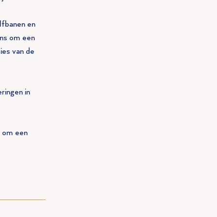
lfbanen en
ans om een
ies van de
ringen in
f om een