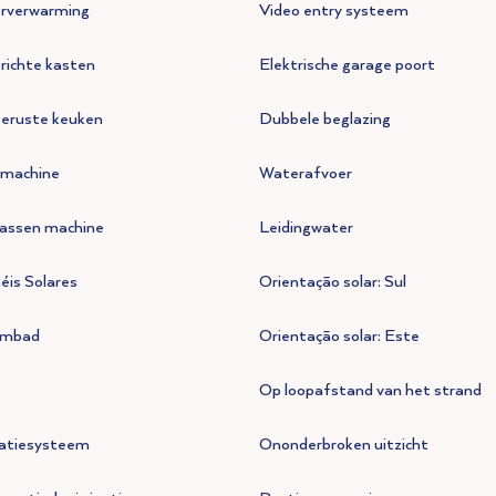
erverwarming
Video entry systeem
richte kasten
Elektrische garage poort
geruste keuken
Dubbele beglazing
machine
Waterafvoer
assen machine
Leidingwater
éis Solares
Orientação solar: Sul
mbad
Orientação solar: Este
Op loopafstand van het strand
gatiesysteem
Ononderbroken uitzicht