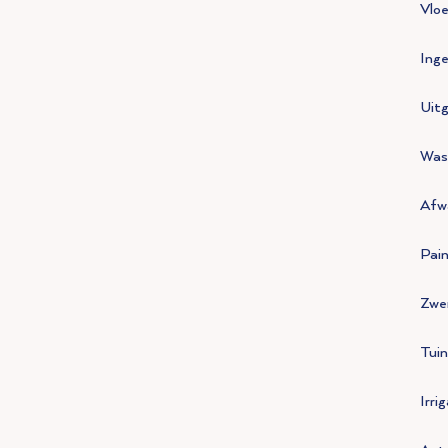
Vlo
Inge
Uit
Was
Afw
Pain
Zwe
Tuin
Irri