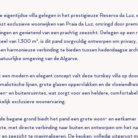
e eigentijdse villa gelegen in het prestigieuze Reserva da Luz, 
st exclusieve woonwijken van Praia da Luz, omringd door pre
ingen en genietend van een prachtig zeezicht. Gelegen op een r
ceel van 1.300 m², is dit pand zorgvuldig ontworpen om privacy, 
een harmonieuze verbinding te bieden tussen hedendaagse arch
natuurlijke omgeving van de Algarve.
 een modern en elegant concept valt deze turnkey villa op door
imalistische lijnen, grote glazen oppervlakken en de vloeiendhe
nen- en buitenruimtes, wat zorgt voor een heldere, comfortabel
kelijk exclusieve woonervaring.
de begane grond biedt het pand een grote woon- en eetkamer 
mte, met directe verbinding naar buiten en ontworpen om het na
ht en zeezicht te maximaliseren. De keuken, volledig uitgerust 