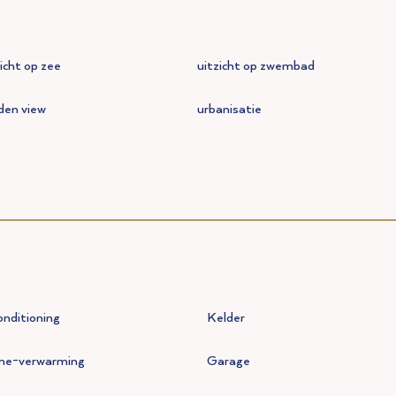
icht op zee
uitzicht op zwembad
den view
urbanisatie
onditioning
Kelder
ne-verwarming
Garage