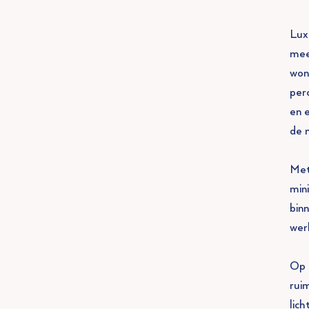
Lux
mee
won
per
en 
de 
Met
min
bin
wer
Op 
rui
lic