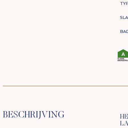
TYP
SL
BA
BESCHRIJVING
HE
L