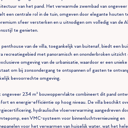
hitectuur van het pand. Het verwarmde zwembad van ongevee
elt een centrale rol in de tuin, omgeven door elegante houten t
premium sfeer versterken en u uitnodigen om volledig van de A
nsstijl te genieten.
 penthouse van de villa, toegankelijk van buitenaf, biedt een b
ra recreatiegebied met panoramisch en ononderbroken uitzicht
exclusieve omgeving van de urbanisatie, waardoor er een unieke
staat om bij zonsondergang te ontspannen of gasten te ontvan
kelijk bevoorrechte omgeving.
 ongeveer 234 m² bouwoppervlakte combineert dit pand ontw
fort en energie-efficiëntie op hoog niveau. De villa beschikt o
rgiecertificering, hydraulische vloerverwarming aangedreven do
mtepomp, een VMC-systeem voor binnenluchtvernieuwing en
nepanelen voor het verwarmen van huiselijk water, wat het hele