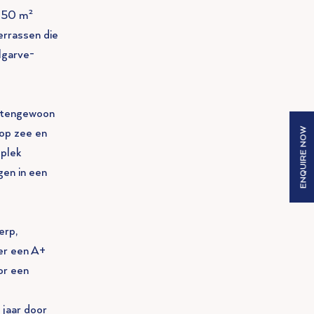
r 50 m²
errassen die
lgarve-
uitengewoon
ENQUIRE NOW
 op zee en
 plek
gen in een
erp,
ver een A+
or een
 jaar door