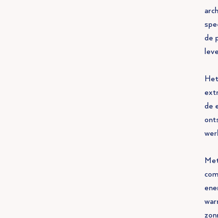
arc
spe
de 
leve
Het
ext
de 
ont
wer
Met
com
ene
war
zon