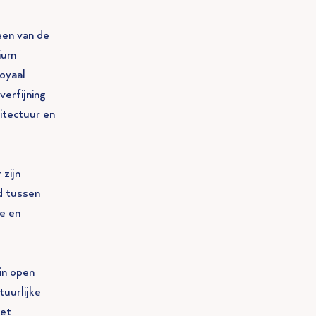
een van de
mium
oyaal
verfijning
itectuur en
 zijn
id tussen
e en
in open
tuurlijke
met