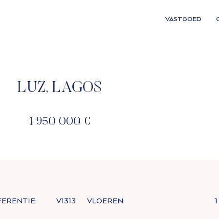
VASTGOED
LUZ, LAGOS
1 950 000 €
FERENTIE:
V1313
VLOEREN:
1