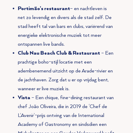
Portimão’s restaurant
– en nachtleven is
net zo levendig en divers als de stad zelf. De
stad heeft tal van bars en clubs, variërend van
energieke elektronische muziek tot meer
ontspannen live bands.
Club Nau Beach Club & Restaurant
– Een
prachtige boho-stijl locatie met een
adembenemend uitzicht op de Arade-rivier en
de jachthaven. Zorg dat u er op vrijdag bent,
wanneer er live muziek is.
Vista
– Een chique, fine-dining restaurant van
chef João Oliveira, die in 2019 de ‘Chef de
L’Avenir’-prijs ontving van de International
Academy of Gastronomy en sindsdien een