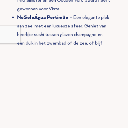
Michelinster en een Gouden Vork-award heeft
gewonnen voor Vista.
NoSoloÁgua Portimão
– Een elegante plek
aan zee, met een luxueuze sfeer. Geniet van
heerlijke sushi tussen glazen champagne en
een duik in het zwembad of de zee, of blijf
voor de epische feesten in de avond.