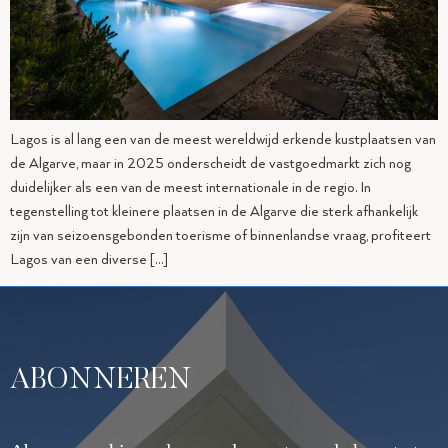
Lagos is al lang een van de meest wereldwijd erkende kustplaatsen van
de Algarve, maar in 2025 onderscheidt de vastgoedmarkt zich nog
duidelijker als een van de meest internationale in de regio. In
tegenstelling tot kleinere plaatsen in de Algarve die sterk afhankelijk
zijn van seizoensgebonden toerisme of binnenlandse vraag, profiteert
Lagos van een diverse […]
ABONNEREN