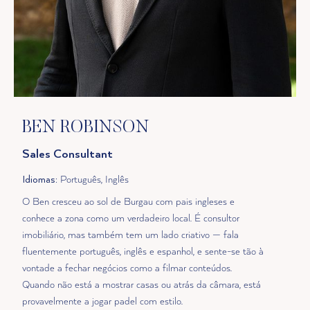
BEN ROBINSON
Sales Consultant
Idiomas
: Português, Inglês
O Ben cresceu ao sol de Burgau com pais ingleses e
conhece a zona como um verdadeiro local. É consultor
imobiliário, mas também tem um lado criativo — fala
fluentemente português, inglês e espanhol, e sente-se tão à
vontade a fechar negócios como a filmar conteúdos.
Quando não está a mostrar casas ou atrás da câmara, está
provavelmente a jogar padel com estilo.