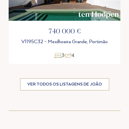
525 000 €
rtimão
V1276 - Arrifana, Aljezur
5
4
VER TODOS OS LISTAGENS DE JOÃO