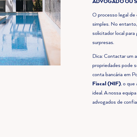
ADVOGADO OU S
O processo legal de
simples. No entant
solicitador local pa
surpresas.
Dica: Contactar um 
propriedades pode se
conta bancária em Por
Fiscal (NIF)
, o que
ideal. A nossa equi
advogados de confia