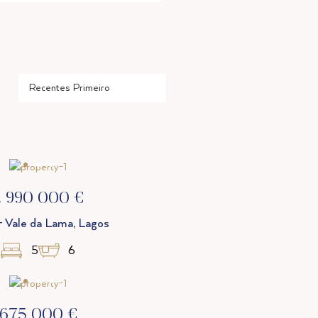
2 990 000 €
- Vale da Lama, Lagos
5
6
675 000 €