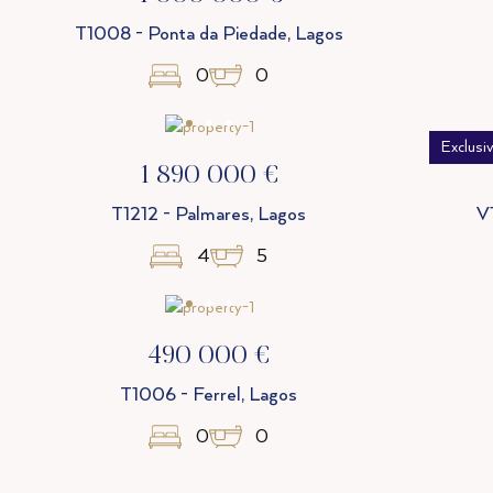
T1008 - Ponta da Piedade, Lagos
0
0
Exclusi
1 890 000 €
T1212 - Palmares, Lagos
V
4
5
490 000 €
T1006 - Ferrel, Lagos
0
0