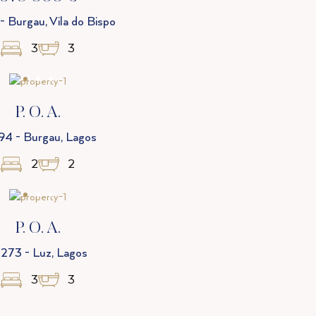
 Burgau, Vila do Bispo
3
3
P. O. A.
94 - Burgau, Lagos
2
2
P. O. A.
273 - Luz, Lagos
3
3