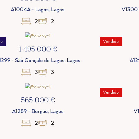
A1004A - Lagos, Lagos
V1300 -
2
2
vo
Vendido
1 495 000 €
1299 - São Gonçalo de Lagos, Lagos
A12
3
3
Vendido
565 000 €
A1289 - Burgau, Lagos
V1
2
2