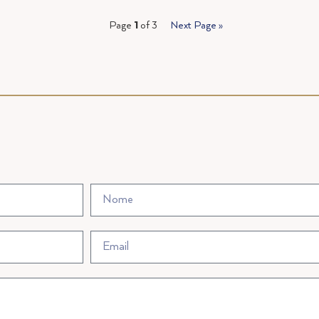
Page
1
of 3
Next Page »