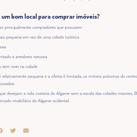
 um bom local para comprar imóveis?
air principalmente compradores que procuram:
mais pequena em vez de uma cidade turística
raia
mitado e arredores naturais
s sem viver na cidade
é relativamente pequena e a oferta é limitada, os imóveis próximos do cent
ocurados.
ue desejam a vida costeira do Algarve sem a escala das cidades maiores,
rcado imobiliário do Algarve ocidental.