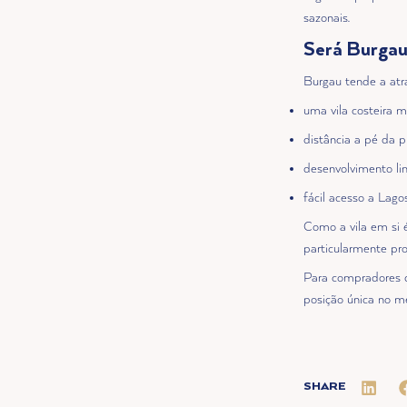
sazonais.
Será Burgau
Burgau tende a atr
uma vila costeira 
distância a pé da p
desenvolvimento li
fácil acesso a Lago
Como a vila em si 
particularmente pr
Para compradores q
posição única no me
SHARE