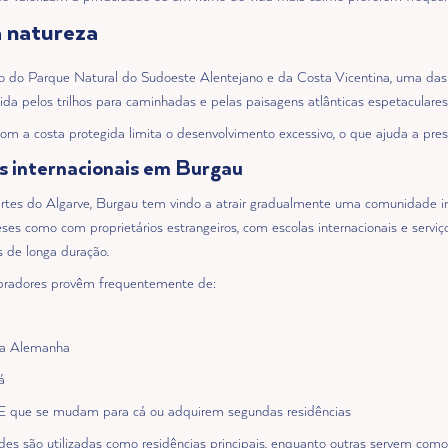
à natureza
rto do Parque Natural do Sudoeste Alentejano e da Costa Vicentina, uma das
ida pelos trilhos para caminhadas e pelas paisagens atlânticas espetaculares
m a costa protegida limita o desenvolvimento excessivo, o que ajuda a prese
 internacionais em Burgau
rtes do Algarve, Burgau tem vindo a atrair gradualmente uma comunidade int
eses como com proprietários estrangeiros, com escolas internacionais e serv
s de longa duração.
mpradores provêm frequentemente de:
e a Alemanha
á
UE que se mudam para cá ou adquirem segundas residências
es são utilizadas como residências principais, enquanto outras servem com