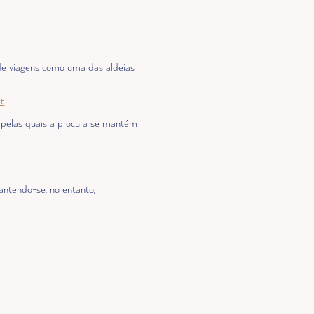
de viagens como uma das aldeias
et
.
s pelas quais a procura se mantém
antendo-se, no entanto,