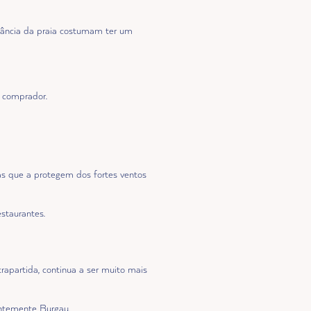
stância da praia costumam ter um
e comprador.
ias que a protegem dos fortes ventos
estaurantes.
rapartida, continua a ser muito mais
entemente Burgau.