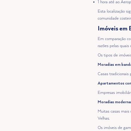
1 hora até ao Aero
Esta localização s
comunidade costei
Imóveis em 
Em comparação com 
razões pelas quais
Os tipos de imóveis
Moradias em band
Casas tradicionais 
Apartamentos com 
Empresas imobiliár
Moradias moderna
Muitas casas mais 
Velhas.
Os imóveis de gam