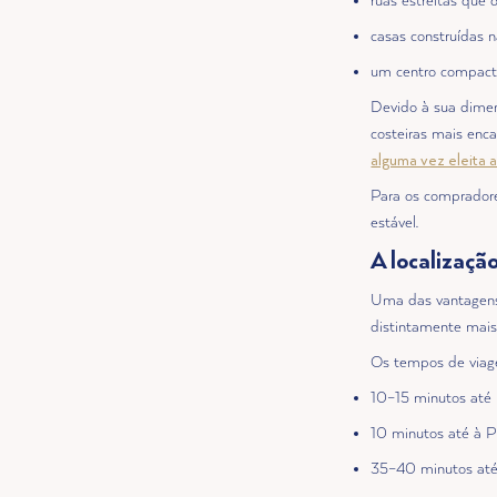
ruas estreitas que
casas construídas 
um centro compacto
Devido à sua dime
costeiras mais enc
alguma vez eleita 
Para os compradore
estável.
A localizaçã
Uma das vantagens 
distintamente mais 
Os tempos de viag
10–15 minutos até
10 minutos até à P
35–40 minutos até