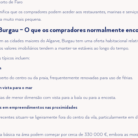
porto de Faro
ignifica que os compradores podem aceder aos restaurantes, marinas e servi
ra muito mais pequena.
Burgau – O que os compradores normalmente enc
as cidades maiores do Algarve, Burgau tem uma oferta habitacional relat
 os valores imobiliários tendem a manter-se estáveis ao longo do tempo.
 típicos incluem:
a
perto do centro ou da praia, frequentemente renovadas para uso de férias.
vista para o mar
ias de menor dimensão com vista para a baía ou para a encosta.
s em empreendimentos nas proximidades
recentes situam-se ligeiramente fora do centro da vila, particularmente em 
a básica na área podem começar por cerca de 330 000 €, embora as morad