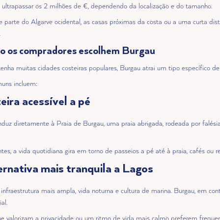
ultrapassar os 2 milhões de €, dependendo da localização e do tamanho.
 parte do Algarve ocidental, as casas próximas da costa ou a uma curta di
.
ão os compradores escolhem Burgau
enha muitas cidades costeiras populares, Burgau atrai um tipo específico d
muns incluem:
teira acessível a pé
onduz diretamente à Praia de Burgau, uma praia abrigada, rodeada por falés
tes, a vida quotidiana gira em torno de passeios a pé até à praia, cafés ou r
ernativa mais tranquila a Lagos
nfraestrutura mais ampla, vida noturna e cultura de marina. Burgau, em cont
al.
e valorizam a privacidade ou um ritmo de vida mais calmo preferem frequ