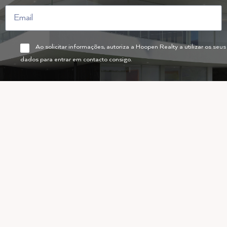
Ao solicitar informações, autoriza a Hoopen Realty a utilizar os seus
dados para entrar em contacto consigo.
INSCREVA-SE