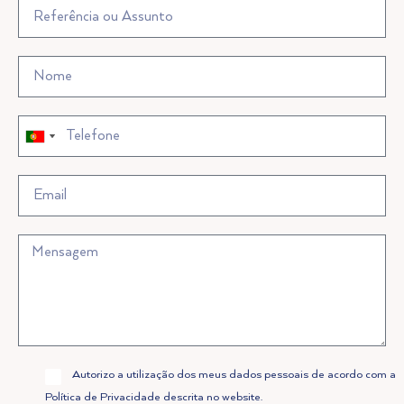
Portugal
Portugal
+351
+351
Allow
Autorizo a utilização dos meus dados pessoais de acordo com a
Privacy
Política de Privacidade descrita no website.