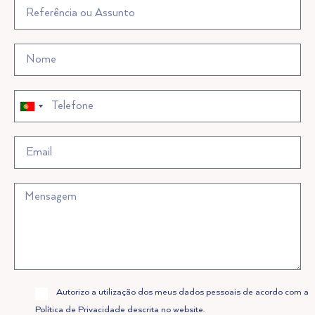
Portugal
Portugal
+351
+351
Allow
Autorizo a utilização dos meus dados pessoais de acordo com a
Privacy
Política de Privacidade descrita no website.